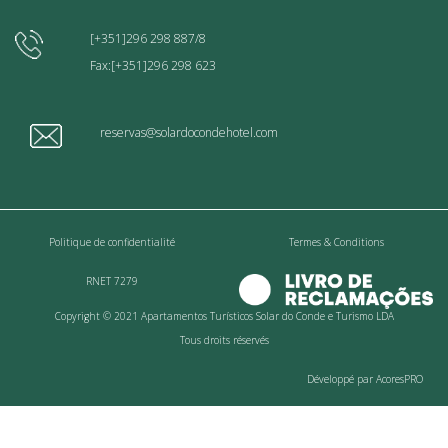
[+351]296 298 887/8
Fax:[+351]296 298 623
reservas@solardocondehotel.com
Politique de confidentialité
Termes & Conditions
RNET 7279
Copyright © 2021 Apartamentos Turísticos Solar do Conde e Turismo LDA
Tous droits réservés
Développé par AcoresPRO