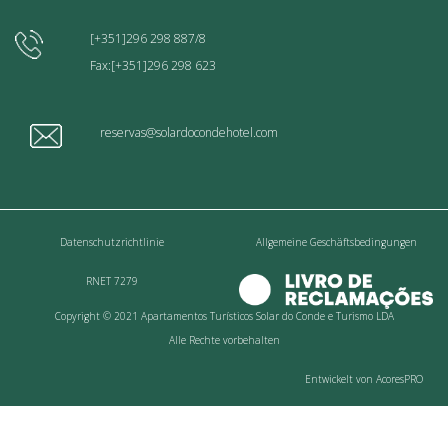
[+351]296 298 887/8
Fax:[+351]296 298 623
reservas@solardocondehotel.com
Datenschutzrichtlinie
Allgemeine Geschäftsbedingungen
RNET 7279
Copyright © 2021 Apartamentos Turísticos Solar do Conde e Turismo LDA
Alle Rechte vorbehalten
Entwickelt von AcoresPRO