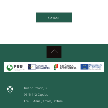
Rua do Rosário, 36
9545-142 Capelas
Ilha S. Miguel, Azores, Portugal