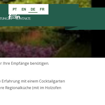
PT
EN
DE
FR
LTUNGEN
KONTAKTE
ür Ihre Empfänge benötigen.
e Erfahrung mit einem Cocktailgarten
re Regionalküche (mit im Holzofen