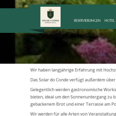
RESERVIERUNGEN
HOTEL 
Wir haben langjährige Erfahrung mit Hochze
Das Solar do Conde verfügt außerdem über 
Gelegentlich werden gastronomische Worksho
bieten, ideal um den Sonnenuntergang zu b
gebackenem Brot und einer Terrasse am Pool)
Wir werden für alle Arten von Veranstaltun