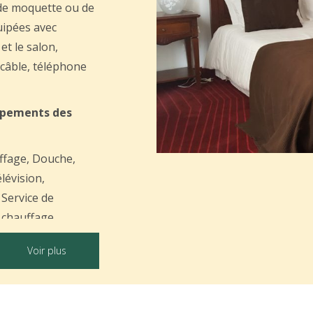
, de moquette ou de
uipées avec
et le salon,
r câble, téléphone
ipements des
uffage, Douche,
lévision,
 Service de
, chauffage,
ains, télévision,
Voir plus
ervice de réveil /