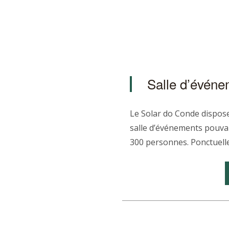
Salle d’évén
Le Solar do Conde dispos
salle d’événements pouvant
300 personnes. Ponctuelle
et événements gastronom
organisés, offrant une e
avec un jardin à cocktail
de soleil parfait.
De plus, pour les événeme