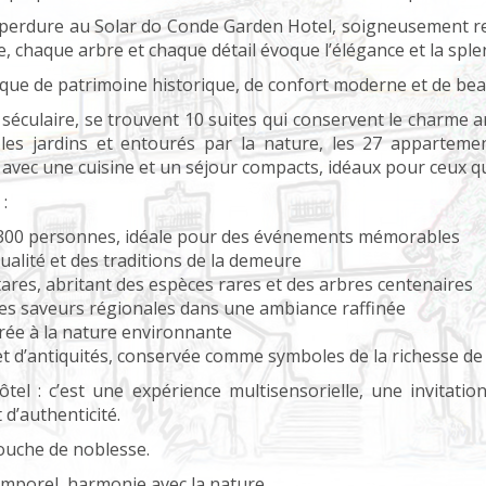
is perdure au Solar do Conde Garden Hotel, soigneusement r
e, chaque arbre et chaque détail évoque l’élégance et la spl
que de patrimoine historique, de confort moderne et de beau
e séculaire, se trouvent 10 suites qui conservent le charme ar
les jardins et entourés par la nature, les 27 appartemen
 avec une cuisine et un séjour compacts, idéaux pour ceux qui
:
ir 300 personnes, idéale pour des événements mémorables
tualité et des traditions de la demeure
ares, abritant des espèces rares et des arbres centenaires
des saveurs régionales dans une ambiance raffinée
rée à la nature environnante
et d’antiquités, conservée comme symboles de la richesse de 
el : c’est une expérience multisensorielle, une invitation
d’authenticité.
ouche de noblesse.
emporel, harmonie avec la nature