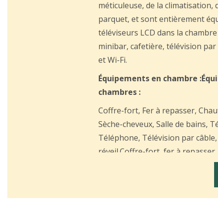
méticuleuse, de la climatisation
parquet, et sont entièrement éq
téléviseurs LCD dans la chambre 
minibar, cafetière, télévision pa
et Wi-Fi.
Équipements en chambre :Équ
chambres :
Coffre-fort, Fer à repasser, Cha
Sèche-cheveux, Salle de bains, Té
Téléphone, Télévision par câble,
réveil.Coffre-fort, fer à repasser
douche, sèche-cheveux, salle de b
téléphone, télévision par câble, s
réveil