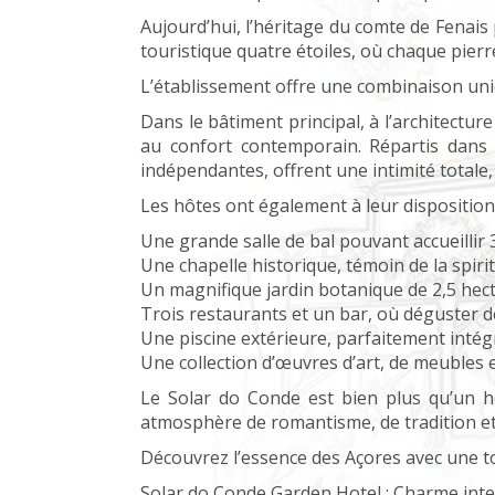
Aujourd’hui, l’héritage du comte de Fena
touristique quatre étoiles, où chaque pierr
L’établissement offre une combinaison uni
Dans le bâtiment principal, à l’architectur
au confort contemporain. Répartis dans 
indépendantes, offrent une intimité totale,
Les hôtes ont également à leur disposition 
Une grande salle de bal pouvant accueill
Une chapelle historique, témoin de la spiri
Un magnifique jardin botanique de 2,5 hect
Trois restaurants et un bar, où déguster 
Une piscine extérieure, parfaitement intég
Une collection d’œuvres d’art, de meubles 
Le Solar do Conde est bien plus qu’un hôt
atmosphère de romantisme, de tradition et 
Découvrez l’essence des Açores avec une t
Solar do Conde Garden Hotel : Charme int