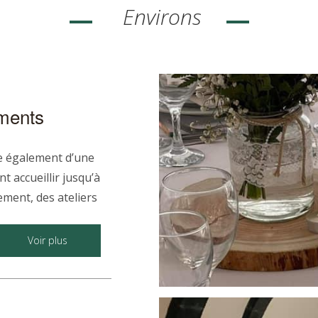
Environs
ements
e également d’une
 accueillir jusqu’à
ment, des ateliers
iques sont
xpérience unique
Voir plus
s pour un coucher
nts plus petits,