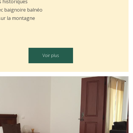
s historiques
vec baignoire balnéo
sur la montagne
Voir plus