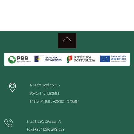
Rua do Rosário, 36
9545-142 Capelas
Ilha S. Miguel, Azores, Portugal
[+351]296 298 887/8
Fax:[+351]296 298 623