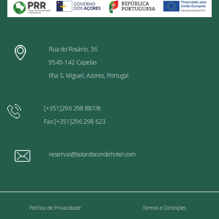
Rua do Rosário, 36
9545-142 Capelas
Ilha S. Miguel, Azores, Portugal
[+351]296 298 887/8
Fax:[+351]296 298 623
reservas@solardocondehotel.com
Política de Privacidade
Termos e Condições